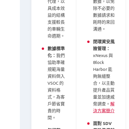
代理，以
數據，以免
具成本效
除不必要的
益的結構
數據請求和
支援較長
耗時的來回
的車輛生
溝通。
命週期。
閉環資安風
數據標準
險管理：
化：
我們
xNexus 與
協助準確
Block
規範海量
Harbor 能
資料倒入
夠無縫整
VSOC 的
合，以主動
資料格
提升產品質
式，為客
量並加速威
戶節省寶
脅調查。
解
貴的時
決方案簡介
間。
面對 SDV