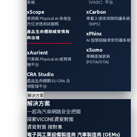
系統
（VSOC）平台
xScope
xCarbon
車用與 Physical AI 系統全
車載入侵偵測與防護系統
方位滲透測試服務
（IDPS）
產品生命週期威脅情報
xPhinx
與治理
AI 智慧座艙資安防護系統
xSumo
xAurient
車輛遠端更新
汽車與 Physical AI 威脅情
(FOTA/OTA)
報平台
CRA Studio
產品生命週期 EU CRA 合
規管理平台
解決方案
解決方案
一起為汽車網路安全把關
探索VICONE資安對策
資安對策 按對象
電子與工業設備製造商
汽車製造商 (OEMs)