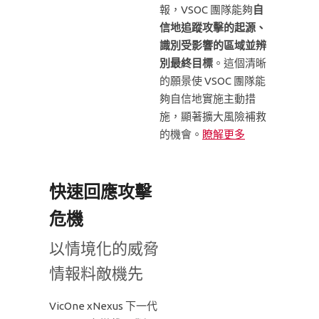
報，VSOC 團隊能夠
自
信地追蹤攻擊的起源、
識別受影響的區域並辨
別最終目標
。這個清晰
的願景使 VSOC 團隊能
夠自信地實施主動措
施，顯著擴大風險補救
的機會。
瞭解更多
快速回應攻擊
危機
以情境化的威脅
情報料敵機先
VicOne xNexus 下一代