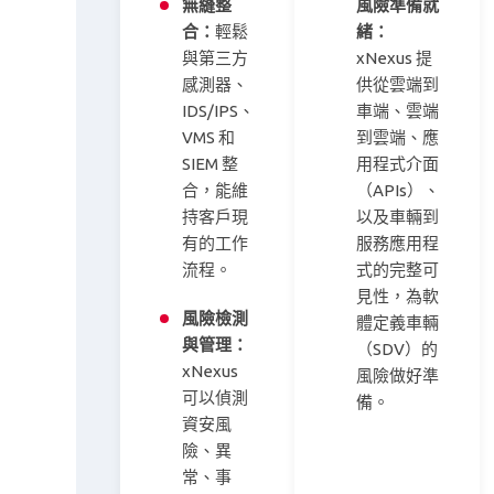
無縫整
風險準備就
合：
輕鬆
緒：
與第三方
xNexus 提
感測器、
供從雲端到
IDS/IPS、
車端、雲端
VMS 和
到雲端、應
SIEM 整
用程式介面
合，能維
（APIs）、
持客戶現
以及車輛到
有的工作
服務應用程
流程。
式的完整可
見性，為軟
風險檢測
體定義車輛
與管理：
（SDV）的
xNexus
風險做好準
可以偵測
備。
資安風
險、異
常、事