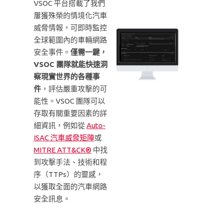
VSOC 平台搭載了我們
屢獲殊榮的情境化汽車
威脅情報，可即時監控
全球範圍內的車輛網路
安全事件。
僅需一鍵，
VSOC 團隊就能快速洞
察現實世界的各種事
件
，評估嚴重攻擊的可
能性。VSOC 團隊可以
存取有關重要因素的詳
細資訊，例如從
Auto-
ISAC 汽車威脅矩陣
或
MITRE ATT&CK®
中找
到攻擊手法、技術和程
序（TTPs）的靈感，
以獲取全面的汽車網路
安全訊息。