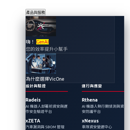
產品與服務
嗨！
GenAI
您的效率提升小幫手
為什麼選擇VicOne
設計與驗證
運行與應變
Radeis
Rthena
AI 機器人部署前資安與運
AI 機器人執行期偵測與資
作安全驗證平台
安防護平台
xZETA
xNexus
汽車漏洞與 SBOM 管理
車隊資安營運中心