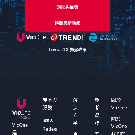
規則與目標
追蹤最新動態
Trend ZDI 揭露政策
產品與
解
參
關於
服務
決
考
VicOne
方
資
關於
機器人
案
源
VicOne
VicOne
Radeis
是
車
零
我們的