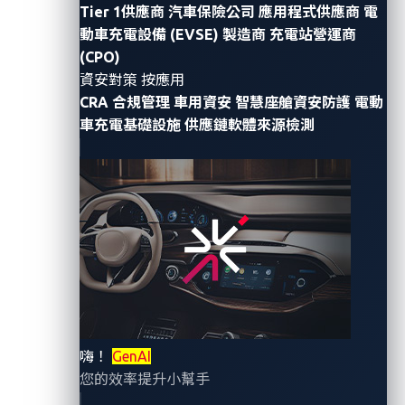
Tier 1供應商
汽車保險公司
應用程式供應商
電
動車充電設備 (EVSE) 製造商
充電站營運商
(CPO)
在軟體定義車輛（SDV）時代，網路威脅已從車輛
資安對策 按應用
本身擴展至其互聯系統，在整個移動生態系統中形
CRA 合規管理
車用資安
智慧座艙資安防護
電動
成重疊的攻擊面。因此，產業必須強化網路安全防
車充電基礎設施
供應鏈軟體來源檢測
護，以應對日益複雜的攻擊。
為了迎接這一挑戰，
VicOne
再次推動 Pwn2Own
Automotive——全球最大的零時差漏洞發現競賽，
聚焦於聯網車輛及其背後的技術。
誠邀安全研究人員與汽車產業人士共聚一堂，共同
嗨！
GenAI
參與這場盛事！
您的效率提升小幫手