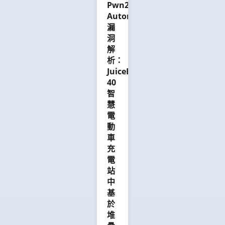
個
示
stay
Pwn2Own
28
兩
遠
現
ahead
Automotive
Master
個
端
行
of
漏
of
漏
程
電
risk
Pwn
洞
洞
式
動
before
points.
解
都
碼
車
it
析：
被
執
充
reaches
JuiceBox
分
行
電
the
40
類
（RCE）
樁
road.
智
為
漏
網
慧
基
洞。
路
電
於
我
安
堆
動
們
全
疊
車
將
標
的
充
深
準
緩
電
入
的
衝
探
站
不
區
討
足
中
溢
這
之
基
出，
些
處，
於
這
漏
以
堆
是
洞
及