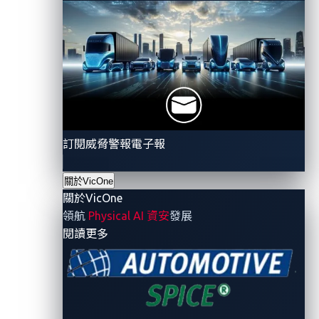
加速汽車零時
差漏洞的發現
VicOne
提升業界對不
斷擴大的聯網車輛攻
訂閱威脅警報電子報
擊面之認知，強調強
化產業防禦新興與演
關於VicOne
進威脅的迫切性。
關於VicOne
領航
Physical AI 資安
發展
- 關於VicOne
閱讀更多
聚焦聯網車輛
及其互聯系統
VicOne
強調不僅需要