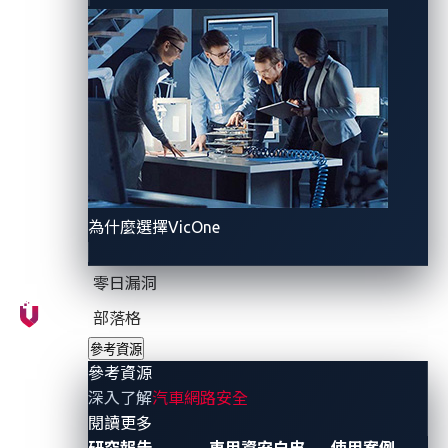
(主辦：
RX Japan
)
2026年1月21日至23日
為什麼選擇VicOne
東京國際展示場（Tokyo
Big Sight），日本
零日漏洞
部落格
參考資源
參考資源
規則與目標
深入了解
汽車網路安全
- 參考資源
閱讀更多
賽程表
研究報告
車用資安白皮
使用案例