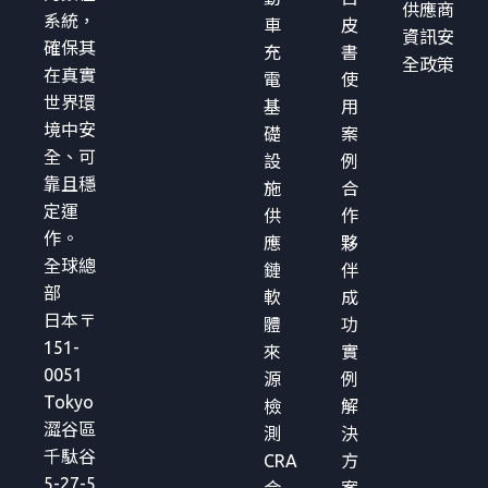
供應商
系統，
車
皮
資訊安
確保其
充
書
全政策
在真實
電
使
世界環
基
用
境中安
礎
案
全、可
設
例
靠且穩
施
合
定運
供
作
作。
應
夥
全球總
鏈
伴
部
軟
成
日本〒
體
功
151-
來
實
0051
源
例
Tokyo
檢
解
澀谷區
測
決
千駄谷
CRA
方
5-27-5