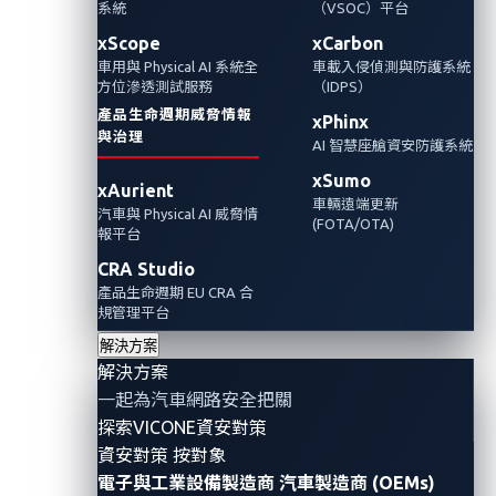
系統
（VSOC）平台
xScope
xCarbon
車用與 Physical AI 系統全
車載入侵偵測與防護系統
引領零時差漏洞發現的汽車網路安全盛事
方位滲透測試服務
（IDPS）
產品生命週期威脅情報
xPhinx
與治理
AI 智慧座艙資安防護系統
xSumo
xAurient
車輛遠端更新
汽車與 Physical AI 威脅情
(FOTA/OTA)
報平台
CRA Studio
產品生命週期 EU CRA 合
規管理平台
解決方案
解決方案
一起為汽車網路安全把關
探索VICONE資安對策
資安對策 按對象
電子與工業設備製造商
汽車製造商 (OEMs)