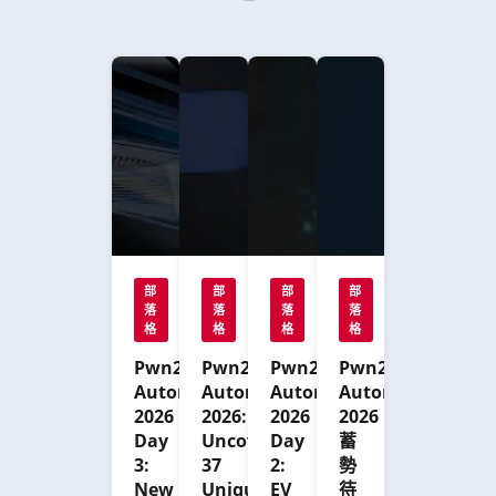
部
部
部
部
落
落
落
落
格
格
格
格
Pwn2Own
Pwn2Own
Pwn2Own
Pwn2Own
Automotive
Automotive
Automotive
Automotive
2026
2026:
2026
2026
Day
Uncovering
Day
蓄
3:
37
2:
勢
New
Unique
EV
待