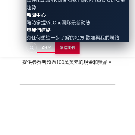
趨勢
新聞中心
隨時掌握VicOne團隊最新動態
憑藉
VicOne 無與倫比的威脅情報
，以及趨
與我們連絡
勢科技久經驗證的 Trend Zero Day
有任何想進一步了解的地方 歡迎與我們聯絡
Initiative（ZDI），Pwn2Own Automotive
ZH
聯絡我們
2026 以 Tesla 和 Alpitronic 為冠名贊助商，
提供參賽者超過100萬美元的現金和獎品。