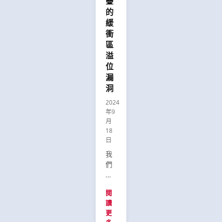
疊
一
的
為
的
種
影
何
緩
經
響
更
衝
典
及
強
區
但
可
大、
溢
可
能
更
位
避
的
統
漏
免
緩
一
洞
的
解
的
程
措
資
2024
式
施。
年9
安
錯
月
防
誤，
18
護
日
可
措
能
我
施
會
們
對
導
研
於
致
究
保
閱
遠
了
障
讀
端
在
充
更
程
Pwn2Own
電