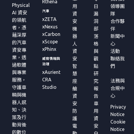
Rthena
Physical
用
日
領導團
汽車
AI 資安
資
漏
隊
xZETA
的領航
安
洞
合作夥
xNexus
者，憑
機
部
伴
xCarbon
藉深厚
器
落
新聞中
xScope
的汽車
人
格
心
xPhinx
資安專
資
與
活動
業，透
安
觀
聯絡我
威脅情報與
治理
過軟體
智
點
們
xAurient
與專業
慧
研
CRA
服務，
法務與
座
究
Studio
守護車
合規中
艙
報
輛與機
心
資
告
器人感
安
車
Privacy
知、決
防
用
Notice
策及行
護
資
Cookie
動背後
電
安
Notice
的數位
動
白