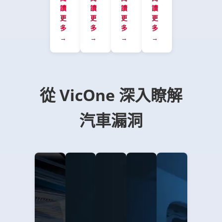
76
Automotive
讀
systems,
讀
讀
讀
record
unique
漏
更
更
更
更
EV
66.
zero-
洞
多
多
多
多
chargers,
Researchers
day
發
→
→
→
→
and
repeatedly
vulnerabilities
掘
Tesla
compromised
discovered,
競
interfaces
Level
exposing
賽
—
2/3
the
將
highlighting
EV
rapidly
於
從 VicOne 深入瞭解
how
chargers
expanding
2026
expansive
and
attack
年
today’s
IVI
汽車漏洞
surface
1
automotive
systems
across
月
attack
using
SDVs,
再
surface
practical
IVI
次
has
flaws
systems,
於
become.
like
and
東
The
exposed
EV
京
surge
interfaces
charging
舉
in
and
infrastructure.
辦
entries
command
The
這
and
injection.
final
場