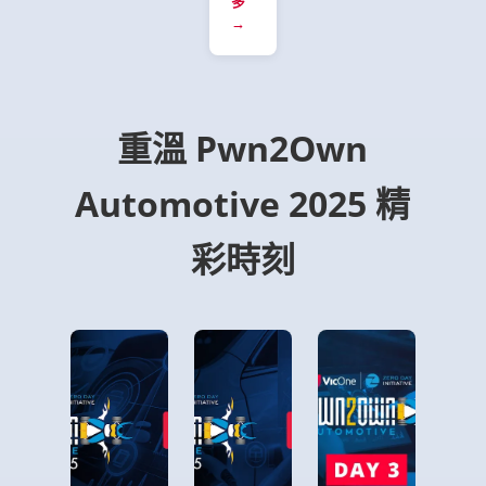
多
式
Automotive
基
→
碼
競
礎
執
賽
設
行。
中
施
發
的
現
安
重溫 Pwn2Own
的
全
JuiceBox
至
Automotive 2025 精
40
關
智
重
慧
要。
彩時刻
電
動
車
充
電
站
漏
洞
CVE-
2024-