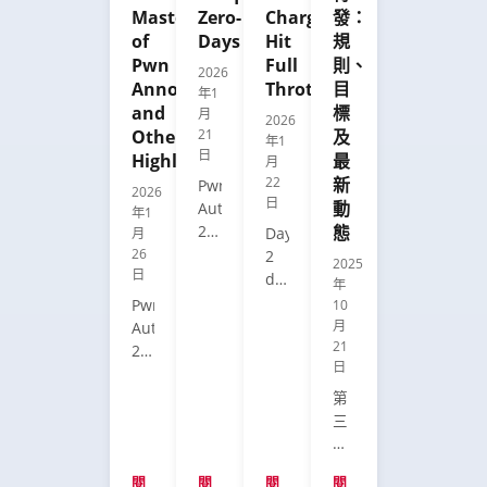
Master
Zero-
Chargers
發：
of
Days
Hit
規
Pwn
Full
則、
2026
Announced
Throttle
目
年1
and
標
月
2026
Other
21
及
年1
日
Highlights
最
月
22
新
Pwn2Own
2026
日
動
Automotive
年1
2026
態
Day
月
Day
26
2
2025
日
1 opened
delivered
年
with
29
Pwn2Own
10
record-
new
月
Automotive
breaking
zero-
21
2026
momentum,
日
days,
set
with
pushing
a
第
researchers
the
new
三
successfully
total
record
屆
compromising
to
with
Pwn2Own
infotainment
閱
閱
閱
閱
a