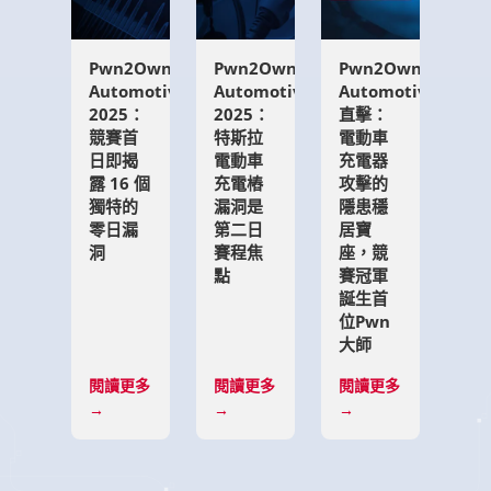
23938，
並
討
Pwn2Own
Pwn2Own
Pwn2Own
論
Automotive
Automotive
Automotive_D3
了
2025：
2025：
直擊：
其
競賽首
特斯拉
電動車
對
日即揭
電動車
充電器
汽
露 16 個
充電樁
攻擊的
車
獨特的
漏洞是
隱患穩
產
零日漏
第二日
居寶
業
洞
賽程焦
座，競
造
點
賽冠軍
成
誕生首
的
位Pwn
更
大師
廣
泛
閱讀更多
閱讀更多
閱讀更多
影
→
→
→
響。