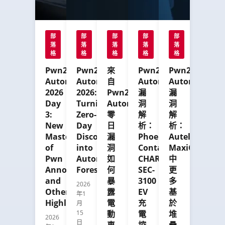
chained
The
day
賽
exploits
takeaway:
crowned
事。
confirms
automotive
Fuzzware.io
看
a
部
部
部
部
部
and
as
完
落
落
落
落
落
clear
charging
Master
這
格
格
格
格
格
shift:
infrastructure
of
篇
in
attacks
Pwn2Own
Pwn2Own
來
Pwn2Own
Pwn2Own
Pwn
文
the
are
Automotive
Automotive
自
Automotive
Automotive
2026,
章，
SDV
now
with
2026
2026:
Pwn2Own
漏
漏
了
era,
repeatable
28
解
Day
Turning
Automotive：
洞
洞
automotive
at
Master
這
3:
Zero-
零
解
解
cyber
scale
of
場
New
Day
日
析：
析：
risk
—
Pwn
全
Master
Discovery
漏
Phoenix
Autel
is
shifting
points.
球
of
into
洞
Contact
MaxiCharger
no
cyber
規
Pwn
Automotive
如
CHARX
中
longer
risk
模
Announced
Foresight
何
SEC-
更
isolated
from
最
and
暴
3100
多
to
2026
theoretical
大
Other
露
EV
基
年1
the
to
的
Highlights
電
充
於
月
vehicle,
immediate
汽
15
動
電
堆
but
operational
2026
車
日
車
控
疊