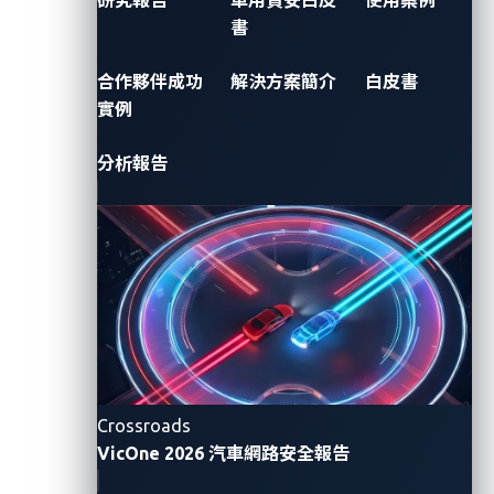
書
追蹤最新動態
合作夥伴成功
解決方案簡介
白皮書
實例
分析報告
Pwn2Own
Automotive 網路
安全挑戰賽 2026
Crossroads
透過零時差漏洞發現，保障聯網移動
VicOne 2026 汽車網路安全報告
生態系統安全