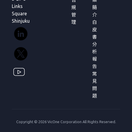
合
案
Links
規
簡
Square
管
介
Shinjuku
理
白
皮
書
分
析
報
告
常
見
問
題
Copyright © 2026 VicOne Corporation All Rights Reserved.