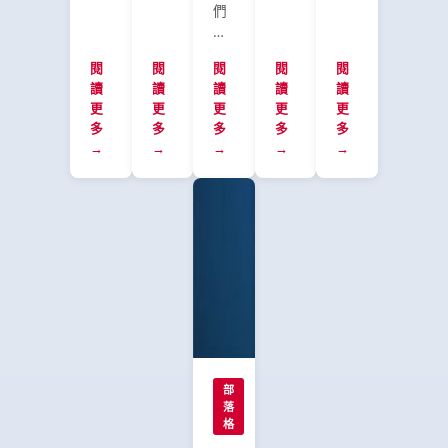
Pwn2Own
人
們
risk.
attack
Automotive
員
分
By
surface
競
發
析
ensuring
across
閱
閱
閱
閱
賽
閱
現
了
zero-
SDVs,
讀
讀
讀
讀
讀
中
Phoenix
Pwn2Own
day
IVI
更
更
更
更
更
發
Contact
Automotive
vulnerabilities
systems,
多
多
多
多
多
現
CHARX
競
move
and
→
→
→
→
→
的
SEC-
賽
from
EV
兩
3100
中
exposure
charging
個
電
發
to
infrastructure.
Autel
動
現
resolution,
The
MaxiCharger
車
的
the
final
漏
充
電
event
day
洞：
電
動
transforms
crowned
CVE-
控
車
discovery
Fuzzware.io
2024-
制
充
into
as
23967
器
電
Automotive
Master
和
存
樁
Foresight
of
CVE-
在
漏
部
—
Pwn
2024-
著
落
洞，
helping
2026,
23957。
格
兩
揭
organizations
with
這