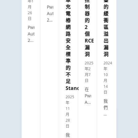
systemic
impact.
年1
領
充
制
的
Pwn2Own
across
月
域
26
電
器
緩
Automotive
the
道
日
2026
樁
的
衝
entire
德
exposes
ecosystem.
網
2
區
Pwn2Own
駭
critical
路
個
溢
Automotive
客
zero-
2026
安
RCE
出
競
day
set
全
漏
漏
賽
vulnerabilities
a
標
洞
洞
的
in
new
準
比
2025
2024
software-
record
賽
的
年2
年
defined
with
規
不
月7
10
vehicles
76
則、
足
日
月
before
unique
目
14
Standards
在
they
zero-
日
標
Pwn2Own
2025
escalate
day
及
我
Automotive
年
into
vulnerabilities
最
們
2024
11
real-
discovered,
新
研
月
期
world
exposing
動
究
28
間，
business
the
態。
日
了
研
and
rapidly
在
究
我
operational
expanding