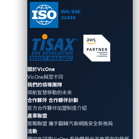
保護車輛的複雜元
件，還需保護其聯網
技術，為更強大、更
具韌性的網路安全防
護鋪路。
促進跨產業合
關於VicOne
作
VicOne與眾不同
我們的領導團隊
VicOne
建立安全研究
領航智慧移動的未來
人員與汽車產業利害
合作夥伴
合作夥伴計劃
關係人之間的策略夥
官方合作夥伴加盟制度介紹
伴關係，確保每一項
產業聯盟
漏洞發現都能轉化為
策略聯盟 攜手翻轉
汽車網路安全
新格局
具體行動，強化聯網
活動
移動生態系統。
歡迎來認識VicOne 看我們展示汽車資安的發展