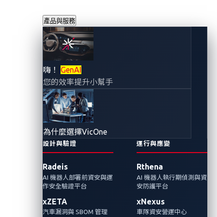
產品與服務
嗨！
GenAI
您的效率提升小幫手
為什麼選擇VicOne
設計與驗證
運行與應變
Radeis
Rthena
AI 機器人部署前資安與運
AI 機器人執行期偵測與資
作安全驗證平台
安防護平台
xZETA
xNexus
汽車漏洞與 SBOM 管理
車隊資安營運中心