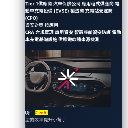
enhance
Management
Tier 1供應商
汽車保險公司
應用程式供應商
電
Support
cybersecurity
IoT
動車充電設備 (EVSE) 製造商
充電站營運商
in its
Gateway
(CPO)
software-
Platform
資安對策 按應用
defined
CRA 合規管理
車用資安
智慧座艙資安防護
電動
Primax's
vehicles
車充電基礎設施
供應鏈軟體來源檢測
use of
(SDVs) and
source
ensure
code
compliance
scanning
with UN
tools
Regulation
2026年4月28
2024年9月10
2024年3月11
during the
No. 155 (UN
日
日
日
software
R155),
development
addressing
phase
the
posed a
合作夥伴成功實
合作夥伴成功實
合作夥伴成功實
growing
例
例
例
dilemma:
risks in
Should it
smart
嗨！
GenAI
prioritize
logistics.
您的效率提升小幫手
product
schedule or