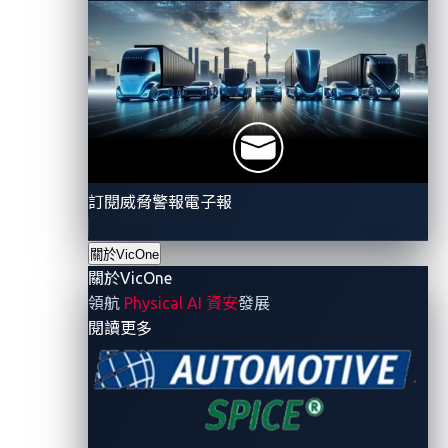
Connected
Mobility
Built for
Tomorrow
Empowering
Secure
Vehicle
Connections
訂閱威脅警報電子報
for Safer,
Smarter
關於VicOne
Journeys
關於VicOne
Askey, a
領航
Physical AI 資安
發展
global
- 關於VicOne
閱讀更多
provider of
network
communications
and
2023年9月19
electronics
日