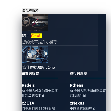
產品與服務
嗨！
GenAI
合作夥伴成功實例
您的效率提升小幫手
參考資源
› 合作夥伴成功實例
為什麼選擇VicOne
設計與驗證
運行與應變
Radeis
Rthena
AI 機器人部署前資安與運
AI 機器人執行期偵測與資
作安全驗證平台
安防護平台
合作夥伴成功實
合作夥伴成功實
合作夥伴成功實
xZETA
xNexus
例
例
例
汽車漏洞與 SBOM 管理
車隊資安營運中心