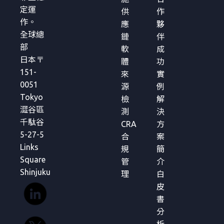
定運
供
作
作。
應
夥
全球總
鏈
伴
部
軟
成
日本〒
體
功
151-
來
實
0051
源
例
Tokyo
檢
解
澀谷區
測
決
千駄谷
CRA
方
5-27-5
合
案
Links
規
簡
Square
管
介
Shinjuku
理
白
皮
書
分