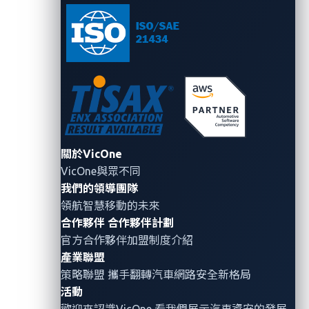
manufacturing,
has
implemented
the VicOne
xZETA
vulnerability
scanning
產品與
解
參
關於
and SBOM
服務
決
考
VicOne
management
tool.
方
資
關於
關於VicOne
機器人
案
源
VicOne
VicOne
VicOne與眾不同
Radeis
是
車
零
我們的
我們的領導團隊
Rthena
Physical
用
日
領導團
領航智慧移動的未來
汽車
AI 資安
資
漏
隊
合作夥伴
合作夥伴計劃
xZETA
的領航
安
洞
合作夥
官方合作夥伴加盟制度介紹
xNexus
者，憑
機
部
伴
產業聯盟
xCarbon
藉深厚
器
落
新聞中
策略聯盟 攜手翻轉
汽車網路安全
新格局
xScope
的汽車
人
格
心
活動
xPhinx
資安專
資
與
活動
歡迎來認識VicOne 看我們展示汽車資安的發展