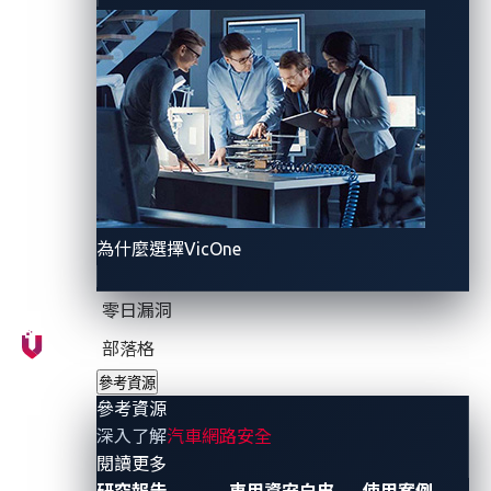
security
compliance?
Unleashing
Connected
Spurring
Fleet
Mobility
a Green
Excellence
Built for
Mobility
Tomorrow
Era
Enhancing
Empowering
Elevating
Efficiency
Secure
EV
by
為什麼選擇VicOne
Vehicle
Software
Mitigating
Connections
Supply
Unknown
零日漏洞
for Safer,
Chain
Cyber
Smarter
Security
Risks on
部落格
Journeys
With a
Intelligent
參考資源
Superior
Fleet
Askey, a
參考資源
Vulnerability
Management
global
深入了解
汽車網路安全
and SBOM
IoT
provider of
- 參考資源
閱讀更多
Management
Gateway
network
研究報告
車用資安白皮
使用案例