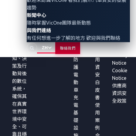
業，透
安
觀
聯絡我
威脅情報與
趨勢
治理
過軟體
智
點
們
新聞中心
xAurient
與專業
慧
研
隨時掌握VicOne團隊最新動態
CRA
服務，
法務與
座
究
與我們連絡
Studio
守護車
合規中
艙
報
有任何想進一步了解的地方 歡迎與我們聯絡
輛與機
心
資
告
ZH
聯絡我們
器人感
安
車
Privacy
知、決
防
用
Notice
策及行
護
資
Cookie
動背後
電
安
Notice
的數位
動
白
供應商
系統，
車
皮
資訊安
確保其
充
書
全政策
在真實
電
使
世界環
基
用
境中安
礎
案
全、可
設
例
靠且穩
施
合