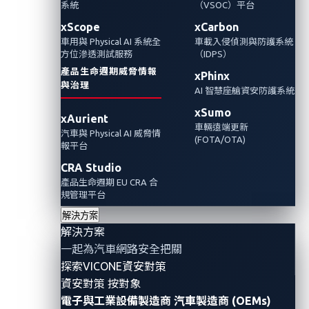
系統
（VSOC）平台
xScope
xCarbon
車用與 Physical AI 系統全
車載入侵偵測與防護系統
方位滲透測試服務
（IDPS）
產品生命週期威脅情報
xPhinx
與治理
AI 智慧座艙資安防護系統
xSumo
Achieving
Driving
Unleashing
xAurient
車輛遠端更新
Compliance
What's
Fleet
汽車與 Physical AI 威脅情
(FOTA/OTA)
with
Next
Excellence
報平台
Upcoming
Securing
Enhancing
CRA Studio
European
Sustainable,
Efficiency
產品生命週期 EU CRA 合
規管理平台
Cybersecurity
Driverless
by
Regulations
解決方案
Logistics
Mitigating
Through
解決方案
Unknown
UD Trucks
Rapid
一起為汽車網路安全把關
Cyber
has
Deployment
探索VICONE資安對策
Risks on
partnered
of “xZETA”
Intelligent
資安對策 按對象
with
and
Fleet
電子與工業設備製造商
汽車製造商 (OEMs)
VicOne to
Comprehensive