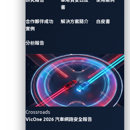
System
Platform
communications
書
and
In line with
Primax's
electronics
the global
use of
合作夥伴成功
解決方案簡介
白皮書
manufacturing,
push for
source
實例
has
net-zero
code
implemented
emissions,
scanning
the VicOne
分析報告
countries
tools
xZETA
2024年3月11
2024年2月25
2023年12月
are actively
during the
日
日
21日
vulnerability
working to
software
scanning
reduce
development
and SBOM
vehicular
phase
management
particulate
posed a
合作夥伴成功實
tool.
例
emissions.
dilemma:
Should it
prioritize
product
schedule or
Crossroads
security
VicOne 2026 汽車網路安全報告
compliance?