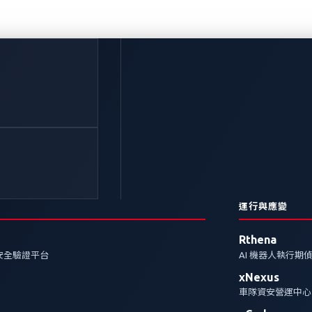
解決方案簡介
參考資源
› 解決方案簡介
運行與應變
Rthena
安全驗證平台
AI 機器人執行期
xNexus
解決方案簡介
車隊資安營運中心