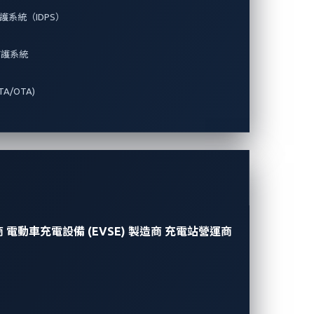
系統（IDPS）
防護系統
A/OTA)
xCarbon
Say Goodbye to System Overhauls With Our
Lightweight, Precise, and Frictionless IDS/IPS
Rising cybersecurity threats and the high costs of
managing connected systems are major concerns in
the automotive industry.
商
電動車充電設備 (EVSE) 製造商
充電站營運商
2024年8月21日
解決方案簡介