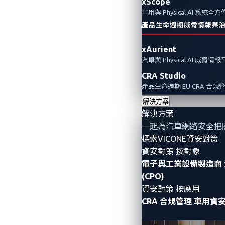
xScope
車用與 Physical AI 系統
產品生命週期威脅情報與
xAurient
汽車與 Physical AI 威脅情
CRA Studio
產品生命週期 EU CRA 合規
解決方案
解決方案
一起為汽車網路安全把
探索VICONE資安對策
資安對策 按對象
電子與工業設備製造商
(CPO)
資安對策 按應用
CRA 合規管理
車用資