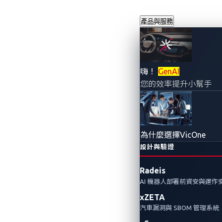
產品與服務
嗨！
GenAI
您的效率提升小幫手
為什麼選擇VicOne
設計與驗證
Radeis
AI 機器人部署前資安與運作
xZETA
汽車漏洞與 SBOM 管理系統