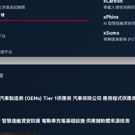
xCarbon
全方位滲透測試服務
車載入侵偵測與防護
治理
xPhinx
AI 智慧座艙資安
xSumo
報平台
車輛遠端更新 (FOT
管理平台
關
汽車製造商 (OEMs)
Tier 1供應商
汽車保險公司
應用程式供應
安
智慧座艙資安防護
電動車充電基礎設施
供應鏈軟體來源檢測