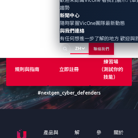
趨勢
新聞中心
隨時掌握VicOne團隊最新動態
我們正在打造下一代 SDV 網
與我們連絡
路安全防禦者。
有任何想進一步了解的地方 歡迎與
ZH
聯絡我們
練習場
規則與指南
立即註冊
（測試你的
技能）
#nextgen_cyber_defenders
產品與
解
參
關於