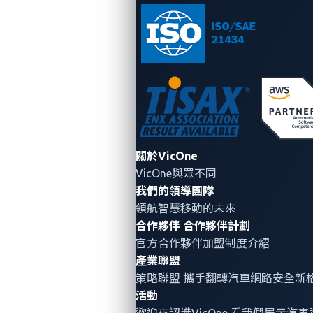
去年的影響力
1,174
20+
關於VicOne
參賽者
國家
VicOne與眾不同
我們的領導團隊
領航智慧移動的未來
2,677
合作夥伴
合作夥伴計劃
官方合作夥伴加盟制度介紹
產業聯盟
解題數
策略聯盟 攜手翻轉
汽車網路安全
新
活動
歡迎來認識VicOne 看我們展示汽