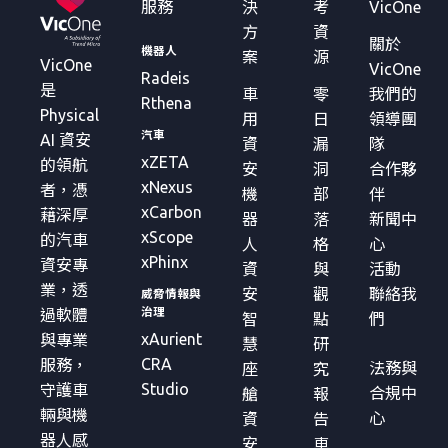
服務
決
考
VicOne
方
資
關於
機器人
案
源
VicOne
VicOne
Radeis
是
車
零
我們的
Rthena
Physical
用
日
領導團
汽車
AI 資安
資
漏
隊
xZETA
的領航
安
洞
合作夥
xNexus
者，憑
機
部
伴
xCarbon
藉深厚
器
落
新聞中
xScope
的汽車
人
格
心
xPhinx
資安專
資
與
活動
業，透
安
觀
聯絡我
威脅情報與
治理
過軟體
智
點
們
xAurient
與專業
慧
研
CRA
服務，
法務與
座
究
Studio
守護車
合規中
艙
報
輛與機
心
資
告
器人感
安
車