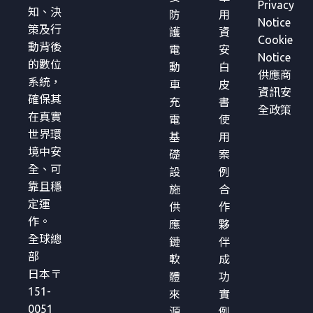
Privacy
知、決
防
用
Notice
策及行
護
資
Cookie
動背後
電
安
Notice
的數位
動
白
供應商
系統，
車
皮
資訊安
確保其
充
書
全政策
在真實
電
使
世界環
基
用
境中安
礎
案
全、可
設
例
靠且穩
施
合
定運
供
作
作。
應
夥
全球總
鏈
伴
部
軟
成
日本〒
體
功
151-
來
實
0051
源
例