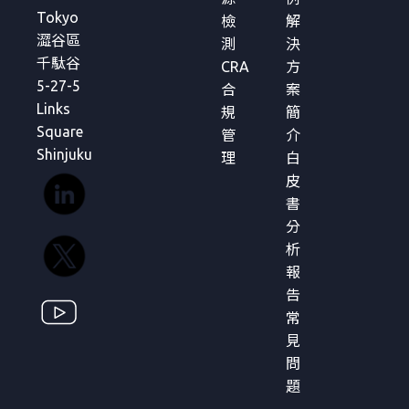
Tokyo
檢
解
澀谷區
測
決
千駄谷
CRA
方
5-27-5
合
案
Links
規
簡
Square
管
介
Shinjuku
理
白
皮
書
分
析
報
告
常
見
問
題