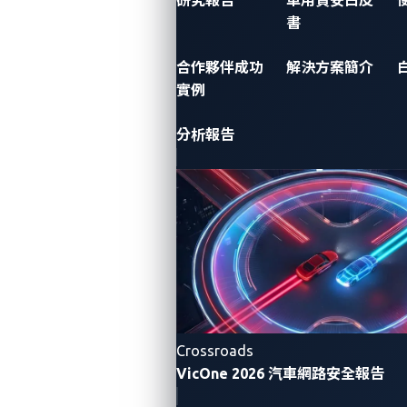
書
合作夥伴成功
解決方案簡介
透過集體智慧
實例
實現韌性
分析報告
相關資源
Crossroads
VicOne 2026 汽車網路安全報告