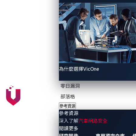
下一代 SDV 網路安全防禦者從這
裡開始
提升網路防禦
為什麼選擇VicOne
技能
零日漏洞
部落格
參考資源
參考資源
參與全球化、
深入了解
汽車網路安全
包容性的平台
- 參考資源
閱讀更多
研究報告
車用資安白皮