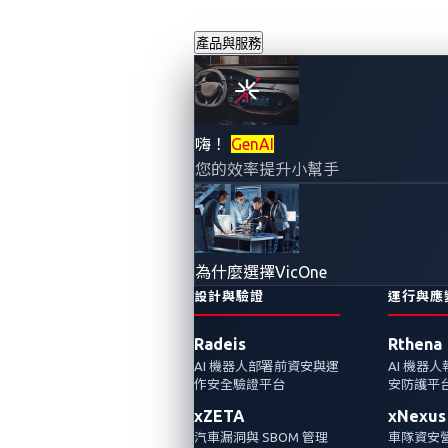
產品與服務
嗨！
GenAI
您的效率提升小幫手
為什麼選擇VicOne
設計與驗證
運行與應
Radeis
Rthena
AI 機器人部署前資安與運
AI 機器
作安全驗證平台
安防護平
繼去年
VicOne
與
Block Harbor
攜手推出首屆
xZETA
xNexus
專注於汽車領域的搶旗（CTF）競賽後，這兩
汽車漏洞與 SBOM 管理
車隊資安