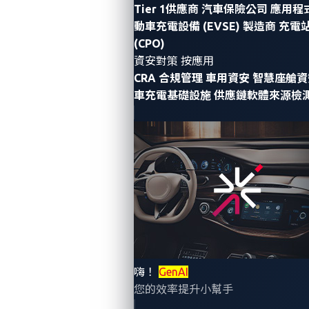
Tier 1供應商
汽車保險公司
應用程
動車充電設備 (EVSE) 製造商
充電
(CPO)
參賽者與獲獎者福利
資安對策 按應用
CRA 合規管理
車用資安
智慧座艙資
得
16 個 CPE
頂尖參賽者可獲得禮品、
總冠軍
將獲
車充電基礎設施
供應鏈軟體來源檢
您在網路安全
紀念品和榮譽稱號。
京參加
P
專業發展。
Automoti
2026
，包含
住
查看規則與指南
嗨！
GenAI
您的效率提升小幫手