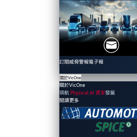
Global
Crossing
VicOne
VCC
the
& Block
2025
Finish
Harbor
with
Line:
Spearhead
Jay
Automotive
Biggest
Turla
CTF
Automotive
2024
Capture
Champions
the
Crowned
Flag
訂閱威脅警報電子報
in
Competition
Detroit
for
關於VicOne
Cybersecurity
關於VicOne
Enthusiasts
領航
Physical AI 資安
發展
Worldwide
- 關於VicOne
閱讀更多
閱讀
閱讀
閱讀
更多
更多
更多