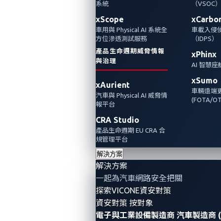
系統
（VSOC
大網路安全強者今年再度合作，持續致力於提
xScope
xCarbo
升汽車網路安全的技能與能力。
車用與 Physical AI 系統全
車載入侵
方位滲透測試服務
（IDPS）
全球車輛網路安全競賽（VCC）
旨在透過 CTF
產品生命週期威脅情報
xPhinx
與治理
風格競賽中的實作、真實世界挑戰，培養並激
AI 智慧
勵下一代網路安全專家。本競賽於 2025 年 8
xSumo
xAurient
車輛遠端
月 22 日至 25 日及 8 月 29 日至 9 月 1 日以線
汽車與 Physical AI 威脅情
(FOTA/OT
報平台
上形式舉行，匯集來自世界各地、各種技能水
CRA Studio
準的多元優秀參賽者——從初次參賽的新手到
產品生命週期 EU CRA 合
規管理平台
經驗豐富的專業人士——共同學習、精進技
解決方案
能，並為打造更安全的聯網車輛未來做出貢
解決方案
獻。
一起為汽車網路安全把關
探索VICONE資安對策
資安對策 按對象
電子與工業設備製造商
汽車製造商 (