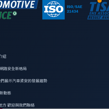
問題，而不是追逐雜訊。這就是我們打造
xAurient Threat Ale
人士精選關鍵威脅洞察，讓您能提前行動——搶在新聞之前、搶
介紹
由網路威脅研究實驗室專家親手策劃
網路安全
新格局
快速閱讀、可立即採取行動的洞察
 看我們展示汽車資安的發展趨勢
免費每週摘要，人人可訂閱
最新動態
地方 歡迎與我們聯絡