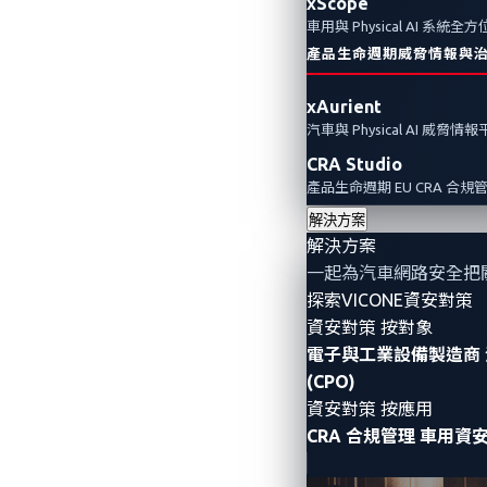
xScope
車用與 Physical AI 系統
產品生命週期威脅情報與
xAurient
汽車與 Physical AI 威脅情
CRA Studio
產品生命週期 EU CRA 合規
解決方案
解決方案
一起為汽車網路安全把
探索VICONE資安對策
資安對策 按對象
電子與工業設備製造商
(CPO)
資安對策 按應用
CRA 合規管理
車用資