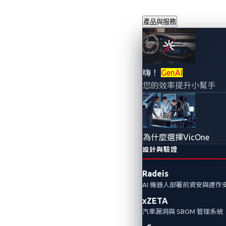
產品與服務
嗨！
GenAI
您的效率提升小幫手
為什麼選擇VicOne
設計與驗證
Radeis
AI 機器人部署前資安與運作
xZETA
汽車漏洞與 SBOM 管理系統