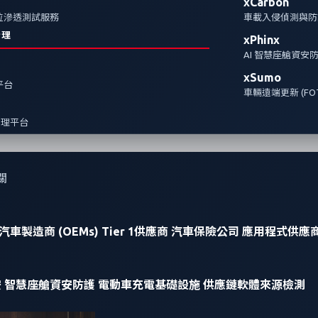
xCarbon
全方位滲透測試服務
車載入侵偵測與防護
治理
xPhinx
AI 智慧座艙資安
xSumo
報平台
車輛遠端更新 (FOT
管理平台
關
汽車製造商 (OEMs)
Tier 1供應商
汽車保險公司
應用程式供應
安
智慧座艙資安防護
電動車充電基礎設施
供應鏈軟體來源檢測