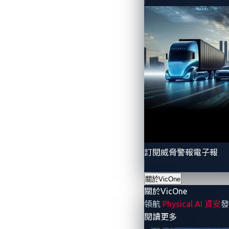
訂閱威脅警報電子報
關於VicOne
關於VicOne
領航
Physical AI 資安
發
- 關於VicOne
閱讀更多