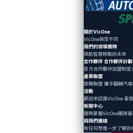
關於VicOne
VicOne與眾不同
我們的領導團隊
您正忙著解決真正的
領航智慧移動的未來
汽車網路安全專業
合作夥伴
合作夥伴計劃
官方合作夥伴加盟制度
產業聯盟
策略聯盟 攜手翻轉
汽車
活動
歡迎來認識VicOne
新聞中心
隨時掌握VicOne團隊
與我們連絡
有任何想進一步了解的