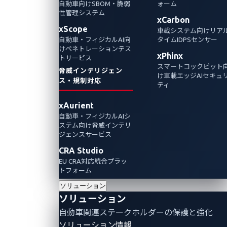
自動車向けSBOM・脆弱
ォーム
性管理システム
xCarbon
xScope
車載システム向けリア
自動車・フィジカルAI向
タイムIDPSセンサー
けペネトレーションテス
xPhinx
トサービス
スマートコックピット
脅威インテリジェン
け車載エッジAIセキュ
ス・規制対応
ティ
xAurient
自動車・フィジカルAIシ
ステム向け脅威インテリ
ジェンスサービス
CRA Studio
EU CRA対応統合プラッ
トフォーム
ソリューション
ソリューション
自動車関連ステークホルダーの保護と強化
ソリューション情報