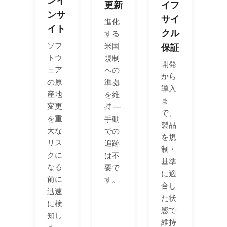
ンイ
更新
イフ
ンサ
サイ
進化
イト
クル
する
ソフ
米国
保証
トウ
規制
開発
ェア
への
から
の原
準拠
導入
産地
を維
ま
変更
持 —
で、
を重
手動
製品
大な
での
を規
リス
追跡
制・
クに
は不
基準
なる
要で
に適
前に
す。
合し
迅速
た状
に検
態で
知し
維持