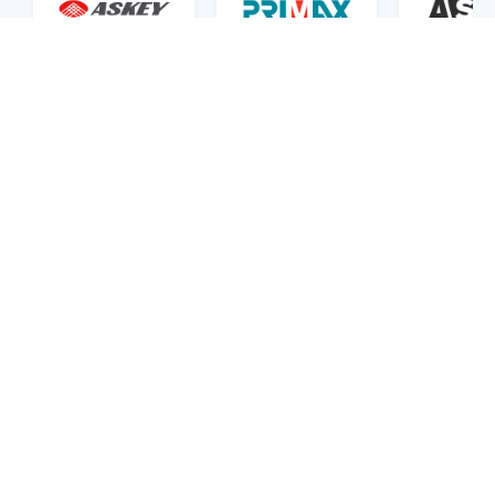
YC Chang
Jason Hsu
John Hel
Askey 自動車製品
Primax コネクテッ
Automot
事業部 シニアディ
ド モビリティ事業
Security R
レクター
部 副社長
Group (AS
者
“
“
“
xZETA システム
VicOne xZETA は
VicOne 
はほぼ即時に結果
未知のサイバーセ
業界をリー
を提供します……
キュリティ脆弱性
専門性によ
これにより製品開
に迅速に対応し、
門的
発効率が大幅に向
プロアクティブな
AutoVu
上します。……直
管理と製品セキュ
CVE デ
近の事例では、脆
リティを強化しま
ス
が実現し
弱性スキャンから
す。
に感謝し
パッチ配信まで
わ
ずか 2 週間で完了
し、従来の 6 か月
から大きく改善し