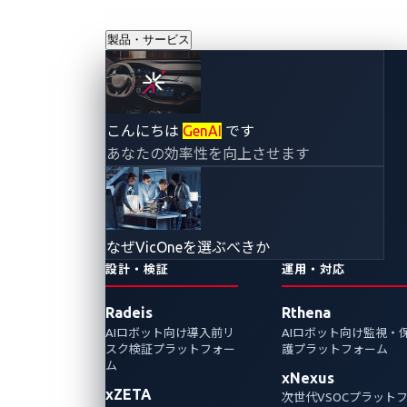
製品・サービス
こんにちは
GenAI
です
あなたの効率性を向上させます
なぜVicOneを選ぶべきか
設計・検証
運用・対応
Radeis
Rthena
AIロボット向け導入前リ
AIロボット向け監視・
スク検証プラットフォー
護プラットフォーム
ム
xNexus
xZETA
次世代VSOCプラット