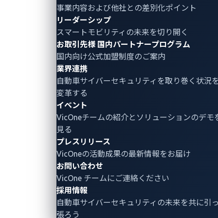
地検査
事業内容および他社との差別化ポイント
リーダーシップ
スマートモビリティの未来を切り開く
容易なソフトウェア原産地追跡でリスクを軽減
お取引先様
国内パートナープログラム
し、プロアクティブな車両コンプライアンスを実
国内向け公式加盟制度のご案内
現
業界連携
自動車サイバーセキュリティ
を取り巻く状況
変革する
デモの依頼
イベント
VicOneチームの紹介とソリューションのデモ
見る
プレスリリース
VicOneの活動成果の最新情報をお届け
お問い合わせ
VicOne チームにご連絡ください
採用情報
自動車サイバーセキュリティの未来を共に引
張ろう